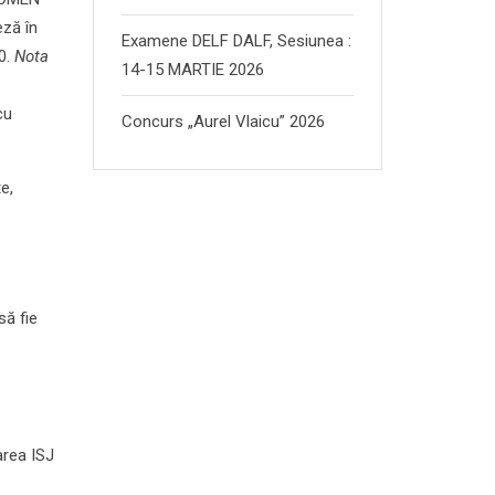
eză în
Examene DELF DALF, Sesiunea :
10.
Nota
14-15 MARTIE 2026
cu
Concurs „Aurel Vlaicu” 2026
e,
să fie
area ISJ