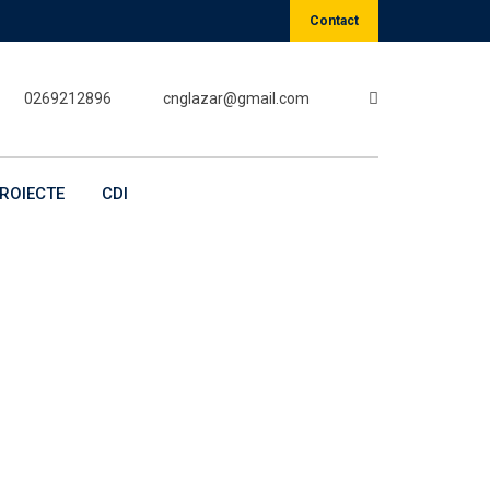
Contact
0269212896
cnglazar@gmail.com
ROIECTE
CDI