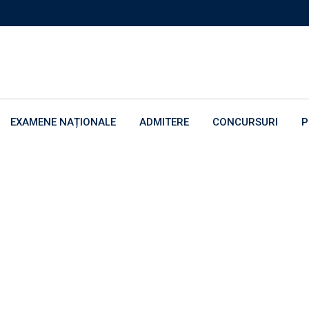
EXAMENE NAȚIONALE
ADMITERE
CONCURSURI
P
 a V-a 2025-2026
itere clasa a V-a 2025-2026