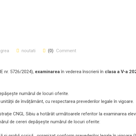
egrea
noutati
(0)
Comment
ME nr. 5726/2024),
examinarea
în vederea înscrierii în
clasa a V-a 20
depășește numărul de locuri oferite.
 unității de învățământ, cu respectarea prevederilor legale în vigoare.
strație CNGL Sibiu a hotărât următoarele referitor la examinarea elevi
ărul de cereri depășește numărul de locuri oferite:
lă
și
probă scrisă
, organizat conform prevederilor legale în vigoare