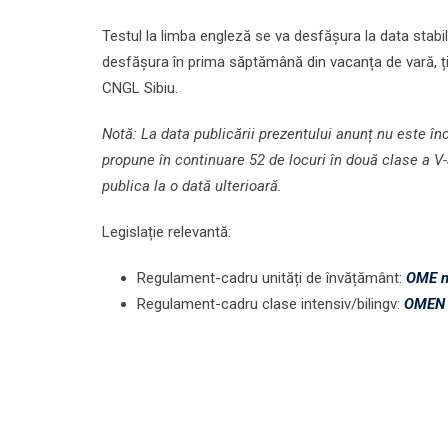
Testul la limba engleză se va desfășura la data stabil
desfășura în prima săptămână din vacanța de vară, ț
CNGL Sibiu.
Notă: La data publicării prezentului anunț nu este î
propune în continuare 52 de locuri în două clase a V-
publica la o dată ulterioară.
Legislație relevantă:
Regulament-cadru unități de învățământ:
OME n
Regulament-cadru clase intensiv/bilingv:
OMEN 