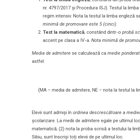
nr. 4797/2017 și Procedura ISJ). Testul la limb
regim intensiv. Nota la testul la limba engleză 
minimă de promovare este 5 (cinci).
Test la matematică
, constând dintr-o
probă sc
accent pe clasa a IV-a.
Nota minimă de promova
Media de admitere
se calculează ca
medie ponderată
astfel:
(MA – media de admitere, NE – nota la testul la li
Elevii sunt admiși în
ordinea descrescătoare a medie
școlarizare. La medii de admitere egale pe ultimul loc 
matematică; (2) nota la proba scrisă a testului la lim
Sibiu, sunt înscriși toți elevii de pe ultimul loc.