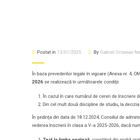
Postat in
13/01/2025
By
Gabriel Octavian N
În baza prevederilor legale în vigoare (Anexa nr. 4, O
2026
se realizează în următoarele condiții:
În cazul în care numărul de cereri de înscriere 
Din cel mult două discipline de studiu, la decizia
În ședința din data de 18.12.2024, Consiliul de admini
vederea înscrierii în clasa a V-a 2025-2026, dacă num
Test la limba
engleză
, constând din
probă ora