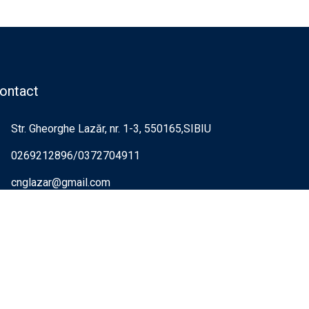
ontact
Str. Gheorghe Lazăr, nr. 1-3, 550165,SIBIU
0269212896/0372704911
cnglazar@gmail.com
0269215352