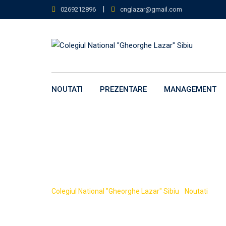
Skip
|
0269212896
cnglazar@gmail.com
to
content
NOUTATI
PREZENTARE
MANAGEMENT
Admitere clasa
Colegiul National "Gheorghe Lazar" Sibiu
-
Noutati
-
Adm