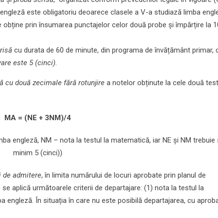
a engleză este obligatoriu deoarece clasele a V-a studiază limba engl
se obține prin însumarea punctajelor celor două probe și împărțire la 
risă
cu durata de 60 de minute, din programa de învățământ primar, 
re este 5 (cinci).
 cu două zecimale fără rotunjire
a notelor obținute la cele două test
MA = (NE + 3NM)/4
mba engleză, NM – nota la testul la matematică, iar NE și NM trebuie 
minim 5 (cinci))
i de admitere
, în limita numărului de locuri aprobate prin planul de
se aplică următoarele criterii de departajare: (1) nota la testul la
ba engleză. În situația în care nu este posibilă departajarea, cu aprob