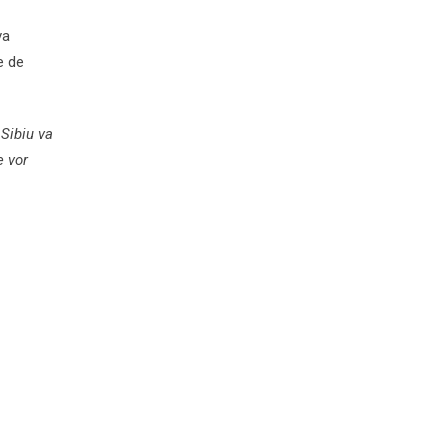
va
e de
 Sibiu va
e vor