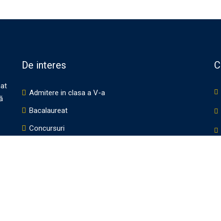
De interes
C
nat
Admitere in clasa a V-a
ă
Bacalaureat
Concursuri
Proiecte Erasmus+
Proiecte eTwinning