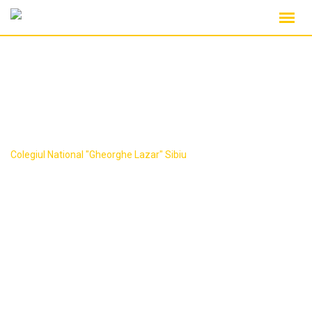
Skip
to
content
Contact
Colegiul National "Gheorghe Lazar" Sibiu
-
Contact