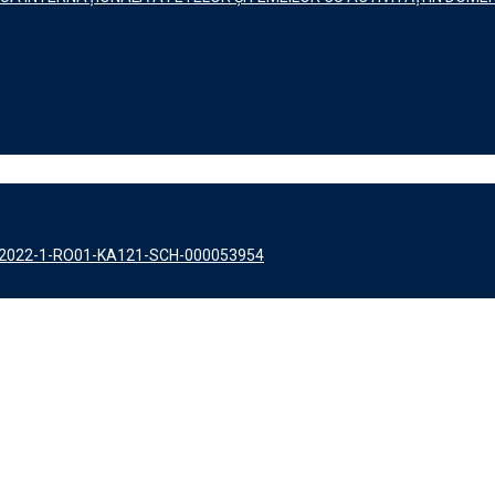
 2022-1-RO01-KA121-SCH-000053954
 zilnică)
tualizare zilnică)