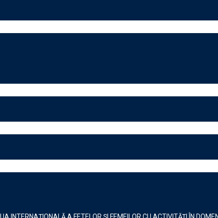
IUA INTERNAȚIONALĂ A FETELOR ȘI FEMEILOR CU ACTIVITĂȚI ÎN DOMENI