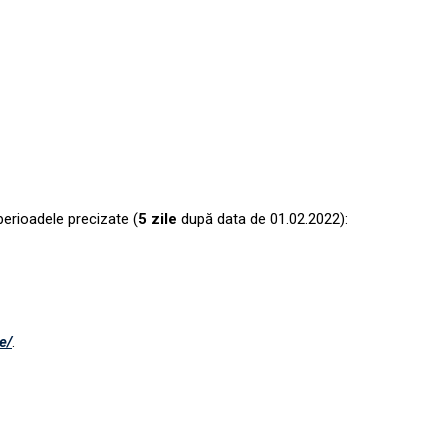
perioadele precizate (
5 zile
după data de 01.02.2022):
e/
.