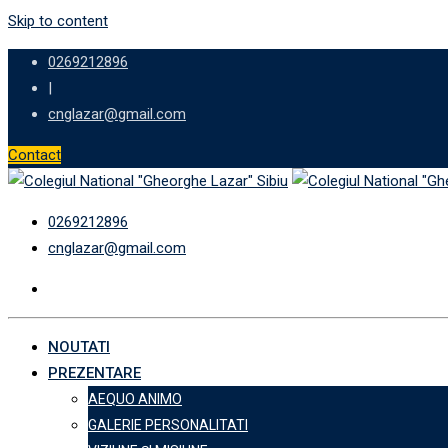
Skip to content
0269212896
|
cnglazar@gmail.com
Contact
0269212896
cnglazar@gmail.com
NOUTATI
PREZENTARE
AEQUO ANIMO
GALERIE PERSONALITATI