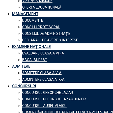
VIZIUNE ȘI MISIUNE
OFERTA EDUCAȚIONALĂ
MANAGEMENT
DOCUMENTE
CONSILIU PROFESORAL
CONSILIUL DE ADMINISTRAȚIE
DECLARAȚII DE AVERE ȘI INTERESE
EXAMENE NAȚIONALE
EVALUARE CLASA A VIII-A
BACALAUREAT
ADMITERE
ADMITERE CLASA A V-A
ADMINTERE CLASA A IX-A
CONCURSURI
CONCURSUL GHEORGHE LAZAR
CONCURSUL GHEORGHE LAZAR JUNIOR
CONCURSUL AUREL VLAICU
COMUNICĂRI ȘTIINȚIFICE PENTRU ELEVI ȘI PROFESORI „Z