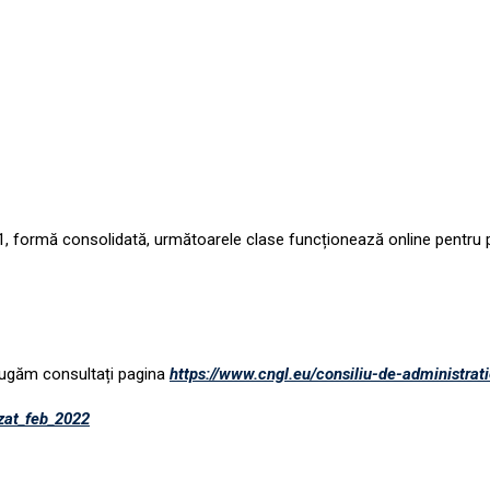
21, formă consolidată, următoarele clase funcționează online
pentru 
 rugăm consultați pagina
https://www.cngl.eu/consiliu-de-administrati
at_feb_2022