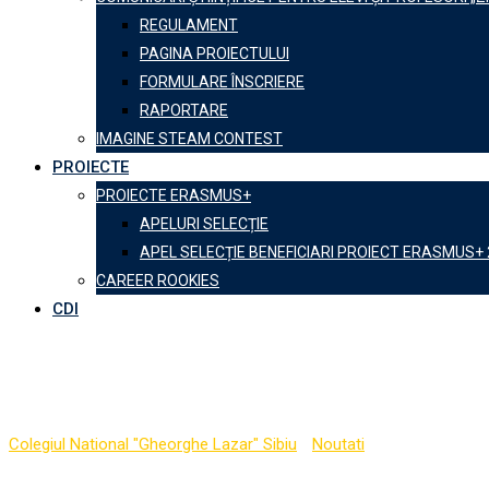
REGULAMENT
PAGINA PROIECTULUI
FORMULARE ÎNSCRIERE
RAPORTARE
IMAGINE STEAM CONTEST
PROIECTE
PROIECTE ERASMUS+
APELURI SELECȚIE
APEL SELECȚIE BENEFICIARI PROIECT ERASMUS+
CAREER ROOKIES
CDI
Clase online (actualizare
Colegiul National "Gheorghe Lazar" Sibiu
-
Noutati
-
Clase online (ac