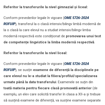
Referitor la transferurile la nivel gimnazial și liceal:
Conform prevederilor legale în vigoare (
OME 5726-2024
ROFUIP
), transferul la o clasă intensiv/bilingv limbă modernă de
la o clasă la care elevul nu a studiat intensiv/bilingv limba
modernă respectivă este condiționat de
promovarea unui test
de competențe lingvistice la limba modernă respectivă
.
Referitor la transferurile la nivel liceal:
Conform prevederilor legale în vigoare (
OME 5726-2024
ROFUIP
), se susțin
examene de diferență la disciplinele pe
care elevul nu le-a studiat la filiera/profilul/specializarea
urmate până la data transferului
. Examenele se suțin din
toată materia pentru fiecare clasă promovată anterior
(de
exemplu, un elev care solicită transfer în clasa a XII-a și trebuie
să susțină examene de diferență, va susține examene separate