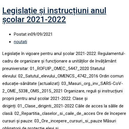
Legislație și instrucțiuni anul
școlar 2021-2022
Postat in
09/09/2021
noutati
Legislație în vigoare pentru anul școlar 2021-2022: Regulamentul-
cadru de organizare și funcționare a unităților de învățământ
preuniversitar: 01_ROFUIP_OMEC_5447_2020 Statutul
elevului: 02_Satutul_elevului_OMENCS_4742_2016 Ordin comun
educație-sănătate (actualizat): 03_Masuri_org_inv_SARS-CoV-
2_OME_5338_OMS_2015_2021 Organizare, reguli și instrucțiuni
proprii pentru anul școlar 2021-2022: Clase și
diriginți: 01_Clase_diriginti_2021-2022 Căile de acces la sălile de
clasă: 02_Repartitia_claselor_si_caile_de_acces Ore de începere
cursuri și pauze: 03_Ore_incepere_cursuri_si_pauze Măsuri
obligatorii de protecție elevi și