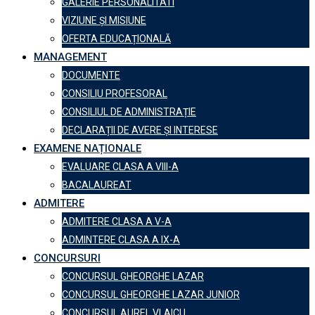
GALERIE PERSONALITATI
VIZIUNE ȘI MISIUNE
OFERTA EDUCAȚIONALĂ
MANAGEMENT
DOCUMENTE
CONSILIU PROFESORAL
CONSILIUL DE ADMINISTRAȚIE
DECLARAȚII DE AVERE ȘI INTERESE
EXAMENE NAȚIONALE
EVALUARE CLASA A VIII-A
BACALAUREAT
ADMITERE
ADMITERE CLASA A V-A
ADMINTERE CLASA A IX-A
CONCURSURI
CONCURSUL GHEORGHE LAZAR
CONCURSUL GHEORGHE LAZAR JUNIOR
CONCURSUL AUREL VLAICU