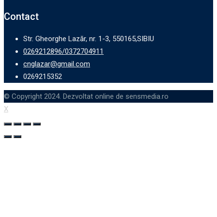
Contact
Str. Gheorghe Lazăr, nr. 1-3, 550165,SIBIU
0269212896/0372704911
cnglazar@gmail.com
0269215352
© Copyright 2024. Dezvoltat online de sensmedia.ro
X