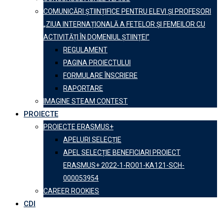
COMUNICĂRI ȘTIINȚIFICE PENTRU ELEVI ȘI PROFESORI
„ZIUA INTERNAȚIONALĂ A FETELOR ȘI FEMEILOR CU
ACTIVITĂȚI ÎN DOMENIUL ȘTIINȚEI”
REGULAMENT
PAGINA PROIECTULUI
FORMULARE ÎNSCRIERE
RAPORTARE
IMAGINE STEAM CONTEST
PROIECTE
PROIECTE ERASMUS+
APELURI SELECȚIE
APEL SELECȚIE BENEFICIARI PROIECT
ERASMUS+ 2022-1-RO01-KA121-SCH-
000053954
CAREER ROOKIES
CDI