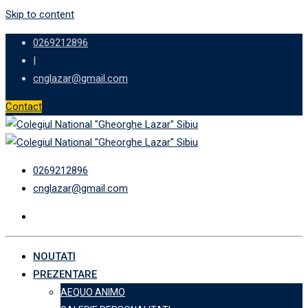
Skip to content
0269212896
|
cnglazar@gmail.com
Contact
0269212896
cnglazar@gmail.com
NOUTATI
PREZENTARE
AEQUO ANIMO