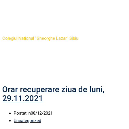
Autor:
Gabriel Octavian
Negrea
Colegiul National "Gheorghe Lazar" Sibiu
-
Articles by: Gabriel
Octavian Negrea
Orar recuperare ziua de luni,
29.11.2021
Postat in
08/12/2021
Uncategorized