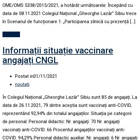
OME/OMS 5338/2015/2021, a hotărât următoarele: Începând cu
data de 08.11.2021 Colegiul Național „Gheorghe Lazăr” Sibiu trece
în Scenariul de funcționare 1: „Participarea zilnică cu prezență […]
Mai mult
Informații situație vaccinare
angajați CNGL
Postat in
01/11/2021
noutati
În Colegiul Național „Gheorghe Lazăr” Sibiu sunt 85 de angajați. La
data de 26.11.2021, 79 dintre aceștia sunt vaccinați anti-COVID,
reprezentând 92,94% din totalul angajaților. Situația pe categorii
de personal: Personal didactic: Nr. angajați: 70 Nr. angajați
vaccinați anti-COVID: 66 Procentul angajaților vaccinați anti-
COVID: 94,29% Personal didactic auxiliar: Nr. angajați: 6 Nr. angajați