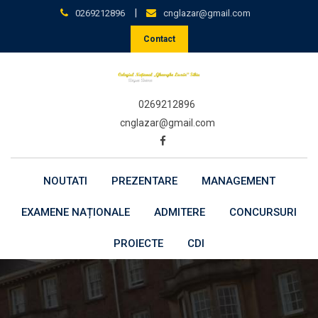
Skip
|
0269212896
cnglazar@gmail.com
to
Contact
content
0269212896
cnglazar@gmail.com
NOUTATI
PREZENTARE
MANAGEMENT
EXAMENE NAȚIONALE
ADMITERE
CONCURSURI
PROIECTE
CDI